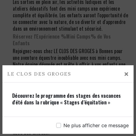
Les sorties en plein air, les activités ludiques et les
ateliers éducatifs font des mini camps une expérience
complète et équilibrée. Les enfants auront l'opportunité de
se connecter avec la nature, de se divertir et d'apprendre
dans un environnement stimulant et sécurisé.
Réservez l'Expérience %Mini Camps% de Vos
Enfants
Rejoignez-nous chez LE CLOS DES GROGES à Bonnes pour
une aventure équestre inoubliable avec nos mini camps.
Notre équipe dévouée est prête à offrir à vos enfants une
expérience éducative, amusante et enrichissante qui les
×
LE CLOS DES GROGES
aidera à développer une passion pour les chevaux tout en
créant des souvenirs inoubliables.
Que ce soit pour offrir à vos enfants une expérience
Découvrez le programme des stages des vacances
d'apprentissage estival ou pour les immerger dans le
d'été dans la rubrique « Stages d’équitation »
monde des chevaux, nos mini camps offrent une
opportunité unique. Réservez dès aujourd'hui et préparez-
vous à voir vos enfants grandir, apprendre et s'épanouir au
sein de notre communauté équestre passionnée chez LE
Ne plus afficher ce message
CLOS DES GROGES.